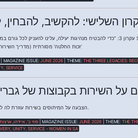
רון השלישי: להקשיב, להבחין, 
עקרון 3: “כדי להבטיח מנהיגות יעילה, עלינו לה SA, לאספת הנציגים הכללית, לחבר הנאמנים, לצוותיו ולוועדותיו,
זכות החלטה’ מסורתית (מדריך השירות, פרק 1,)
| MAGAZINE ISSUE:
JUNE 2026
| THEME:
THE THREE LEGACIES: REC
Y, SERVICE
ם על השירות בקבוצות של גברים
הצבעה על המיתוסים בשירות עוזרת לה לזהות מהי האמת.
סוזי ב', איידהו, ארצו
| MAGAZINE ISSUE:
JUNE 2026
| THEME:
THE TH
VERY, UNITY, SERVICE - WOMEN IN SA