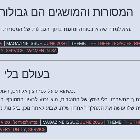
המסורות והמושגים הם גבולות ח
היא למדה שהיא בטוחה ומוגנת בתוך הגבולות של המסורות ועקרונות השירות.
אנ
| MAGAZINE ISSUE:
JUNE 2026
| THEME:
THE THREE LEGACIES: RE
Y, SERVICE - WOMEN IN SA
בעולם בלי 
כשהוא פועל לפי רצון אלוהים, העולם משתנה לנצח.
וך מחשבתו. בלי שמץ של התנגדות, הוא נכנע לרעיון המטורף. הו
רגיה שלו עושה את המהלך האחרון שלה. שבוע לאחר מכן, ביל מת 
עבדאלבארי א׳, טטואן,
| MAGAZINE ISSUE:
JUNE 2026
| THEME:
THE TH
VERY, UNITY, SERVICE