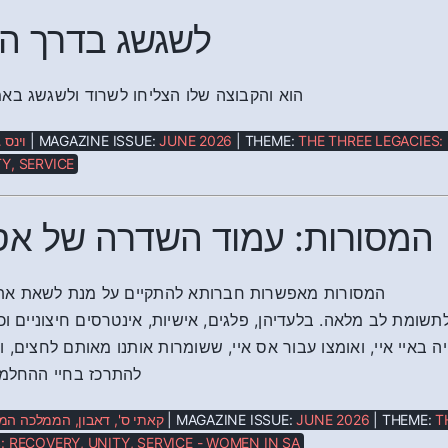
לשגשג בדרך ה
הוא והקבוצה שלו הצליחו לשרוד ולשגשג בא
וינס 
| MAGAZINE ISSUE:
JUNE 2026
| THEME:
THE THREE LEGACIES:
Y, SERVICE
המסורות: עמוד השדרה של אס אי
המסורות מאפשרות חברותא להתקיים על מנת לשאת א
תשומת לב מלאה. בלעדיהן, פלגים, אישיות, אינטרסים חיצוניים וכ
ה באיי איי, ואומצו עבור אס איי, ששומרות אותנו מאותם לחצים, 
להתרכז בחיי ההחלמה
קאתי ס', דאבון, הממלכה ה
| MAGAZINE ISSUE:
JUNE 2026
| THEME:
T
: RECOVERY, UNITY, SERVICE - WOMEN IN SA