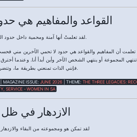
القواعد والمفاهيم هي حدو
لقد تعلمتْ أنها آمنة ومحمية داخل حدود القواعد والمفاهيم.
علمت أن المفاهيم والقواعد هي حدود لا تحمي الآخرين مني فحسب،
 تنتهي المجموعة أو ينتهي الشخص الآخر وأين أبدأ أنا. وعندما أخترق
فإنني الذات تمنعني بطريقة ما، وتتضرر خدمة الآخرين.
| MAGAZINE ISSUE:
JUNE 2026
| THEME:
THE THREE LEGACIES: REC
Y, SERVICE - WOMEN IN SA
الازدهار في ظل 
لقد تمكن هو ومجموعته من البقاء والازدهار