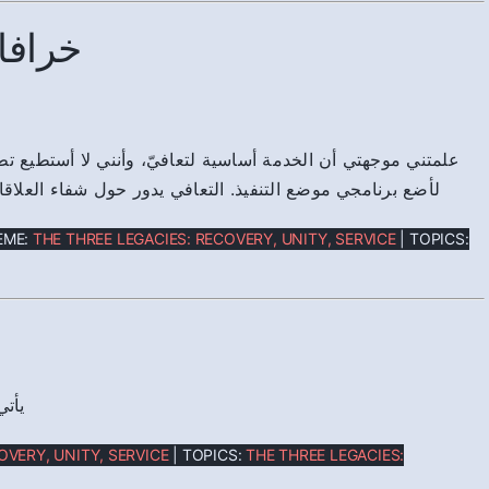
خرافا
علمتني موجهتي أن الخدمة أساسية لتعافيّ، وأنني لا أستطيع ت
لأضع برنامجي موضع التنفيذ. التعافي يدور حول شفاء العلاق
EME:
THE THREE LEGACIES: RECOVERY, UNITY, SERVICE
| TOPICS:
يأتي
OVERY, UNITY, SERVICE
| TOPICS:
THE THREE LEGACIES: