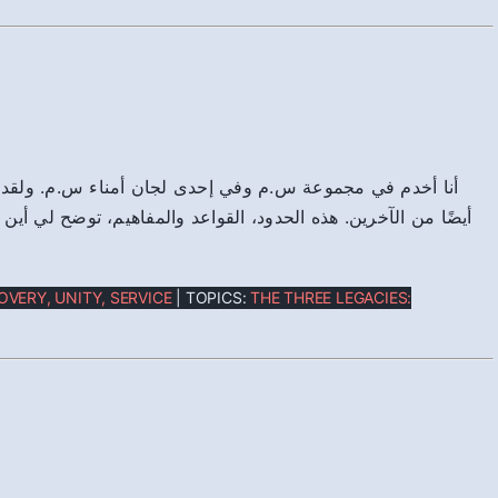
أنا أخدم في مجموعة س.م وفي إحدى لجان أمناء س.م. ولقد ت
أيضًا من الآخرين. هذه الحدود، القواعد والمفاهيم، توضح لي أين،
OVERY, UNITY, SERVICE
| TOPICS:
THE THREE LEGACIES: