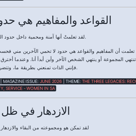
القواعد والمفاهيم هي حدو
لقد تعلمتْ أنها آمنة ومحمية داخل حدود القواعد والمفاهيم.
علمت أن المفاهيم والقواعد هي حدود لا تحمي الآخرين مني فحسب،
 تنتهي المجموعة أو ينتهي الشخص الآخر وأين أبدأ أنا. وعندما أخترق
فإنني الذات تمنعني بطريقة ما، وتتضرر خدمة الآخرين.
| MAGAZINE ISSUE:
JUNE 2026
| THEME:
THE THREE LEGACIES: REC
Y, SERVICE - WOMEN IN SA
الازدهار في ظل 
لقد تمكن هو ومجموعته من البقاء والازدهار