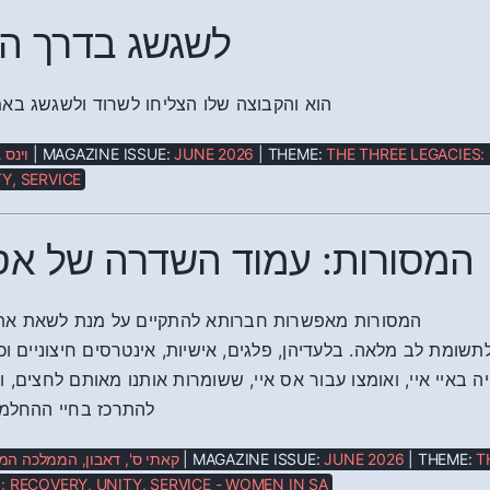
לשגשג בדרך ה
הוא והקבוצה שלו הצליחו לשרוד ולשגשג בא
וינס 
| MAGAZINE ISSUE:
JUNE 2026
| THEME:
THE THREE LEGACIES:
Y, SERVICE
המסורות: עמוד השדרה של אס אי
המסורות מאפשרות חברותא להתקיים על מנת לשאת א
תשומת לב מלאה. בלעדיהן, פלגים, אישיות, אינטרסים חיצוניים וכ
ה באיי איי, ואומצו עבור אס איי, ששומרות אותנו מאותם לחצים, 
להתרכז בחיי ההחלמה
קאתי ס', דאבון, הממלכה ה
| MAGAZINE ISSUE:
JUNE 2026
| THEME:
T
: RECOVERY, UNITY, SERVICE - WOMEN IN SA