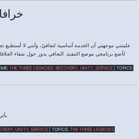
خرافا
علمتني موجهتي أن الخدمة أساسية لتعافيّ، وأنني لا أستطيع ت
لأضع برنامجي موضع التنفيذ. التعافي يدور حول شفاء العلاق
EME:
THE THREE LEGACIES: RECOVERY, UNITY, SERVICE
| TOPICS:
يأتي
OVERY, UNITY, SERVICE
| TOPICS:
THE THREE LEGACIES: