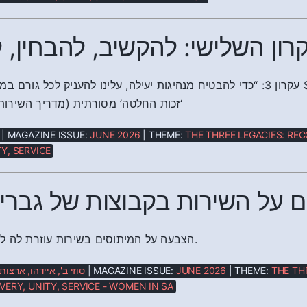
רון השלישי: להקשיב, להבחין, 
עקרון 3: “כדי להבטיח מנהיגות יעילה, עלינו לה SA, לאספת הנציגים הכללית, לחבר הנאמנים, לצוותיו ולוועדותיו,
זכות החלטה’ מסורתית (מדריך השירות, פרק 1,)
| MAGAZINE ISSUE:
JUNE 2026
| THEME:
THE THREE LEGACIES: REC
Y, SERVICE
ם על השירות בקבוצות של גברים
הצבעה על המיתוסים בשירות עוזרת לה לזהות מהי האמת.
סוזי ב', איידהו, ארצו
| MAGAZINE ISSUE:
JUNE 2026
| THEME:
THE TH
VERY, UNITY, SERVICE - WOMEN IN SA