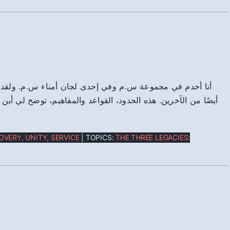
أنا أخدم في مجموعة س.م وفي إحدى لجان أمناء س.م. ولقد ت
أيضًا من الآخرين. هذه الحدود، القواعد والمفاهيم، توضح لي أين،
OVERY, UNITY, SERVICE
| TOPICS:
THE THREE LEGACIES: