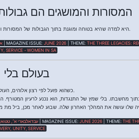
המסורות והמושגים הם גבולות ח
היא למדה שהיא בטוחה ומוגנת בתוך הגבולות של המסורות ועקרונות השירות.
אנ
| MAGAZINE ISSUE:
JUNE 2026
| THEME:
THE THREE LEGACIES: RE
Y, SERVICE - WOMEN IN SA
בעולם בלי 
כשהוא פועל לפי רצון אלוהים, העולם משתנה לנצח.
וך מחשבתו. בלי שמץ של התנגדות, הוא נכנע לרעיון המטורף. הו
רגיה שלו עושה את המהלך האחרון שלה. שבוע לאחר מכן, ביל מת 
עבדאלבארי א׳, טטואן,
| MAGAZINE ISSUE:
JUNE 2026
| THEME:
THE TH
VERY, UNITY, SERVICE