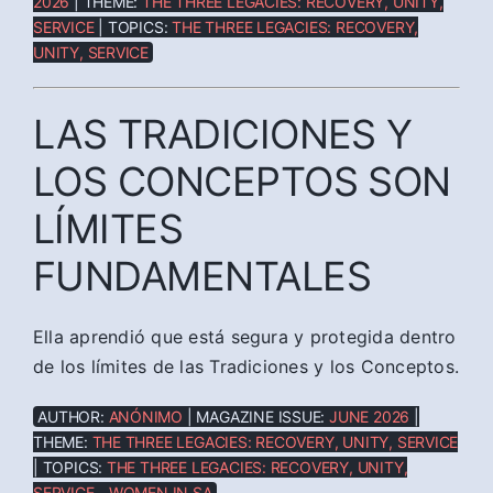
2026
| THEME:
THE THREE LEGACIES: RECOVERY, UNITY,
SERVICE
| TOPICS:
THE THREE LEGACIES: RECOVERY,
UNITY, SERVICE
LAS TRADICIONES Y
LOS CONCEPTOS SON
LÍMITES
FUNDAMENTALES
Ella aprendió que está segura y protegida dentro
de los límites de las Tradiciones y los Conceptos.
AUTHOR:
ANÓNIMO
| MAGAZINE ISSUE:
JUNE 2026
|
THEME:
THE THREE LEGACIES: RECOVERY, UNITY, SERVICE
| TOPICS:
THE THREE LEGACIES: RECOVERY, UNITY,
SERVICE - WOMEN IN SA