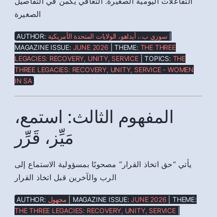
التفاعلات اليومية الصغيرة. التعافي يكمن في التفاصيل
الصغيرة
AUTHOR:
سوزي ب.، أيداهو، الولايات المتحدة الأمريكية
|
MAGAZINE ISSUE:
JUNE 2026
| THEME:
THE THREE
LEGACIES: RECOVERY, UNITY, SERVICE
| TOPICS:
THE
THREE LEGACIES: RECOVERY, UNITY, SERVICE - WOMEN
IN SA
المفهوم الثالث: استمع،
مَيِّز، قَرِّر
يأتي “حق اتخاذ القرار” مصحوبًا بمسؤولية الاستماع إلى
الرب والآخرين قبل اتخاذ القرار
AUTHOR:
مجهول
| MAGAZINE ISSUE:
JUNE 2026
| THEME:
THE THREE LEGACIES: RECOVERY, UNITY, SERVICE
|