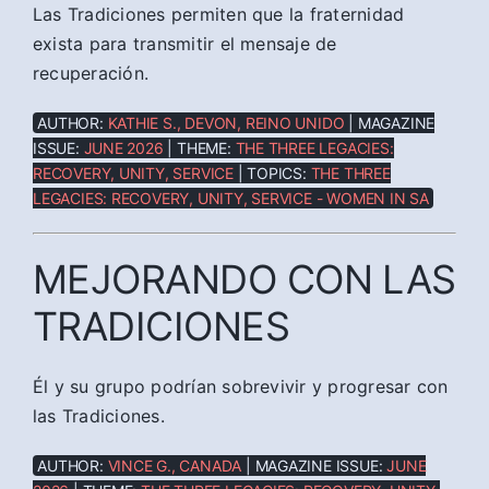
Las Tradiciones permiten que la fraternidad
exista para transmitir el mensaje de
recuperación.
AUTHOR:
KATHIE S., DEVON, REINO UNIDO
| MAGAZINE
ISSUE:
JUNE 2026
| THEME:
THE THREE LEGACIES:
RECOVERY, UNITY, SERVICE
| TOPICS:
THE THREE
LEGACIES: RECOVERY, UNITY, SERVICE - WOMEN IN SA
MEJORANDO CON LAS
TRADICIONES
Él y su grupo podrían sobrevivir y progresar con
las Tradiciones.
AUTHOR:
VINCE G., CANADA
| MAGAZINE ISSUE:
JUNE