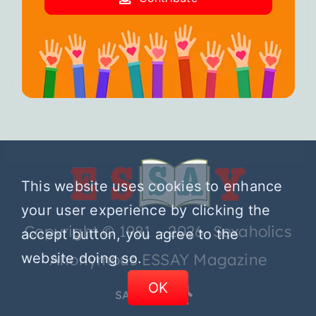
This website uses cookies to enhance
your user experience by clicking the
Copyright © 1981 – 2026 Sexaholics
accept button, you agree to the
website doing so.
Anonymous ESSAY Magazine
OK
SA.ORG