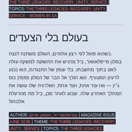
THE THREE LEGACIES: RECOVERY, UNITY, SERVICE
|
TOPICS:
THE THREE LEGACIES: RECOVERY, UNITY,
SERVICE - WOMEN IN SA
בעולם בלי הצעדים
כשהוא פועל לפי רצון אלוהים, העולם משתנה לנצח.
במלון מייפלאוואר, ביל מרגיש את התשוקה למשקה עולה
לאט בתוך מחשבתו. בלי שמץ של התנגדות, הוא נכנע
לרעיון המטורף. הוא הולך אל הבר של המלון ומזמין כוס
ג׳ין — ואז עוד אחת, ועוד אחת. האלרגיה שלו עושה את
המהלך האחרון שלה. שבוע לאחר מכן, ביל מת מהרעלת
אלכוהול
AUTHOR:
עבדאלבארי א׳, טטואן, מרוקו
| MAGAZINE ISSUE:
JUNE 2026
| THEME:
THE THREE LEGACIES: RECOVERY,
UNITY, SERVICE
| TOPICS:
THE THREE LEGACIES: