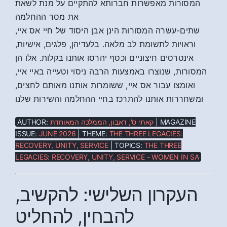
המסורות מאפשרות חברותא להתקיים על מנת לשאת
את מסר ההחלמה
שתים-עשרה המסורות הינן אבן היסוד של חיי אס איי,
וראויות לתשומת לב מלאה. בלעדיהן, פלגים, אישיות,
אינטרסים חיצוניים וכסף יהרסו אותנו בקלות. אלו הן
המסורות, שנוצרו באמצעות הרבה ניסוי וטעייה באיי איי,
ואומצו עבור אס איי, ששומרות אותנו מאותם לחצים,
ומשחררות אותנו להתרכז בחיי ההחלמה והשירות שלנו
AUTHOR:
קאתי ס', דאבון, הממלכה המאוחדת
| MAGAZINE
ISSUE:
JUNE 2026
| THEME:
THE THREE LEGACIES:
RECOVERY, UNITY, SERVICE
| TOPICS:
THE THREE
LEGACIES: RECOVERY, UNITY, SERVICE - WOMEN IN SA
העקרון השלישי: להקשיב,
להבחין, להחליט