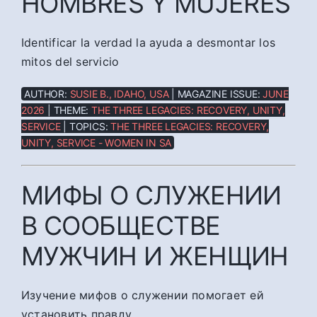
HOMBRES Y MUJERES
Identificar la verdad la ayuda a desmontar los
mitos del servicio
AUTHOR:
SUSIE B., IDAHO, USA
| MAGAZINE ISSUE:
JUNE
2026
| THEME:
THE THREE LEGACIES: RECOVERY, UNITY,
SERVICE
| TOPICS:
THE THREE LEGACIES: RECOVERY,
UNITY, SERVICE - WOMEN IN SA
МИФЫ О СЛУЖЕНИИ
В СООБЩЕСТВЕ
МУЖЧИН И ЖЕНЩИН
Изучение мифов о служении помогает ей
установить правду.