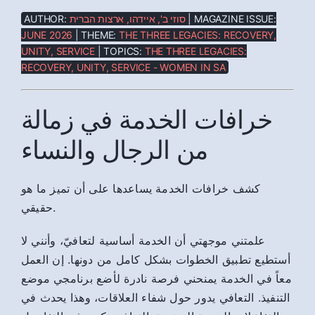
AUTHOR:
סוזי ב', איידהו, ארצות הברית
| MAGAZINE ISSUE:
JUNE 2026
| THEME:
THE THREE LEGACIES: RECOVERY,
UNITY, SERVICE
| TOPICS:
THE THREE LEGACIES:
RECOVERY, UNITY, SERVICE - WOMEN IN SA
خرافات الخدمة في زمالة
من الرجال والنساء
كشف خرافات الخدمة يساعدها على أن تميز ما هو
حقيقي.
علمتني موجهتي أن الخدمة أساسية لتعافيّ، وأنني لا
أستطيع تطبيق الخطوات بشكل كامل من دونها. إن العمل
معاً في الخدمة يمنحني فرصة نادرة لأضع برنامجي موضع
التنفيذ. التعافي يدور حول شفاء العلاقات، وهذا يحدث في