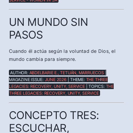
UN MUNDO SIN
PASOS
Cuando él actúa según la voluntad de Dios, el
mundo cambia para siempre.
AUTHOR:
ABDELBARIE E., TETUÁN, MARRUECOS
|
MAGAZINE ISSUE:
JUNE 2026
| THEME:
THE THREE
LEGACIES: RECOVERY, UNITY, SERVICE
| TOPICS:
THE
THREE LEGACIES: RECOVERY, UNITY, SERVICE
CONCEPTO TRES:
ESCUCHAR,