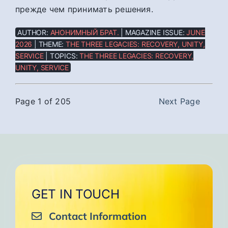
прежде чем принимать решения.
AUTHOR:
АНОНИМНЫЙ БРАТ.
| MAGAZINE ISSUE:
JUNE
2026
| THEME:
THE THREE LEGACIES: RECOVERY, UNITY,
SERVICE
| TOPICS:
THE THREE LEGACIES: RECOVERY,
UNITY, SERVICE
Page 1 of 205
Next Page
GET IN TOUCH
Contact Information