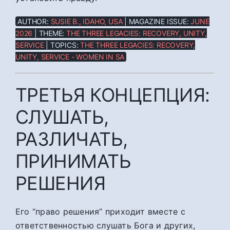
AUTHOR:
SUSIE B., IDAHO, USA
| MAGAZINE ISSUE:
JUNE
2026
| THEME:
THE THREE LEGACIES: RECOVERY, UNITY,
SERVICE
| TOPICS:
THE THREE LEGACIES: RECOVERY,
UNITY, SERVICE - WOMEN IN SA
ТРЕТЬЯ КОНЦЕПЦИЯ:
СЛУШАТЬ,
РАЗЛИЧАТЬ,
ПРИНИМАТЬ
РЕШЕНИЯ
Его “право решения” приходит вместе с
ответственностью слушать Бога и других,