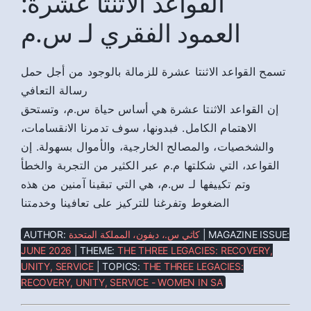
القواعد الاثنتا عشرة:
العمود الفقري لـ س.م
تسمح القواعد الاثنتا عشرة للزمالة بالوجود من أجل حمل
رسالة التعافي
إن القواعد الاثنتا عشرة هي أساس حياة س.م، وتستحق
الاهتمام الكامل. فبدونها، سوف تدمرنا الانقسامات،
والشخصيات، والمصالح الخارجية، والأموال بسهولة. إن
القواعد، التي شكلتها م.م عبر الكثير من التجربة والخطأ
وتم تكييفها لـ س.م، هي التي تبقينا آمنين من هذه
الضغوط وتفرغنا للتركيز على تعافينا وخدمتنا
AUTHOR:
كاثي س.، ديفون، المملكة المتحدة
| MAGAZINE ISSUE:
JUNE 2026
| THEME:
THE THREE LEGACIES: RECOVERY,
UNITY, SERVICE
| TOPICS:
THE THREE LEGACIES:
RECOVERY, UNITY, SERVICE - WOMEN IN SA