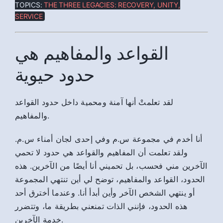
TOPICS:
THE THREE LEGACIES: RECOVERY, UNITY,
SERVICE
القواعد والمفاهيم هي
حدود حيوية
لقد تعلمتْ أنها آمنة ومحمية داخل حدود القواعد
والمفاهيم.
أنا أخدم في مجموعة س.م وفي إحدى لجان أمناء س.م.
ولقد تعلمت أن المفاهيم والقواعد هي حدود لا تحمي
الآخرين مني فحسب، بل تحميني أنا أيضًا من الآخرين. هذه
الحدود، القواعد والمفاهيم، توضح لي أين تنتهي المجموعة
أو ينتهي الشخص الآخر وأين أبدأ أنا. وعندما أخترق أحد
هذه الحدود، فإنني الذات تمنعني بطريقة ما، وتتضرر
خدمة الآخرين.