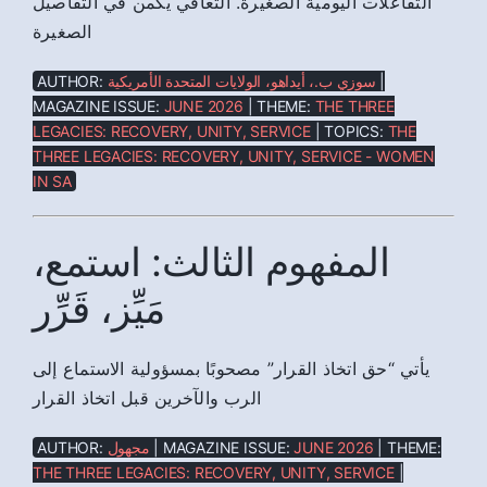
التفاعلات اليومية الصغيرة. التعافي يكمن في التفاصيل
الصغيرة
AUTHOR:
سوزي ب.، أيداهو، الولايات المتحدة الأمريكية
|
MAGAZINE ISSUE:
JUNE 2026
| THEME:
THE THREE
LEGACIES: RECOVERY, UNITY, SERVICE
| TOPICS:
THE
THREE LEGACIES: RECOVERY, UNITY, SERVICE - WOMEN
IN SA
المفهوم الثالث: استمع،
مَيِّز، قَرِّر
يأتي “حق اتخاذ القرار” مصحوبًا بمسؤولية الاستماع إلى
الرب والآخرين قبل اتخاذ القرار
AUTHOR:
مجهول
| MAGAZINE ISSUE:
JUNE 2026
| THEME:
THE THREE LEGACIES: RECOVERY, UNITY, SERVICE
|