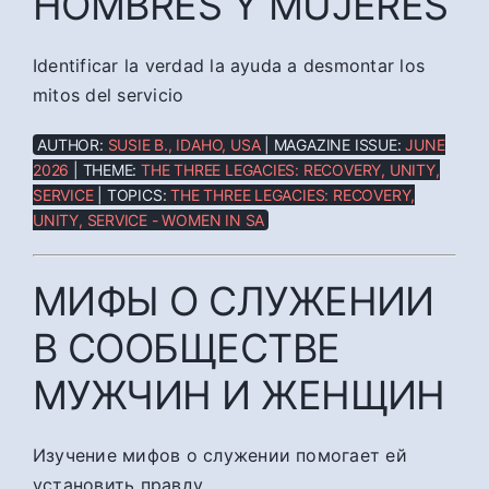
HOMBRES Y MUJERES
Identificar la verdad la ayuda a desmontar los
mitos del servicio
AUTHOR:
SUSIE B., IDAHO, USA
| MAGAZINE ISSUE:
JUNE
2026
| THEME:
THE THREE LEGACIES: RECOVERY, UNITY,
SERVICE
| TOPICS:
THE THREE LEGACIES: RECOVERY,
UNITY, SERVICE - WOMEN IN SA
МИФЫ О СЛУЖЕНИИ
В СООБЩЕСТВЕ
МУЖЧИН И ЖЕНЩИН
Изучение мифов о служении помогает ей
установить правду.