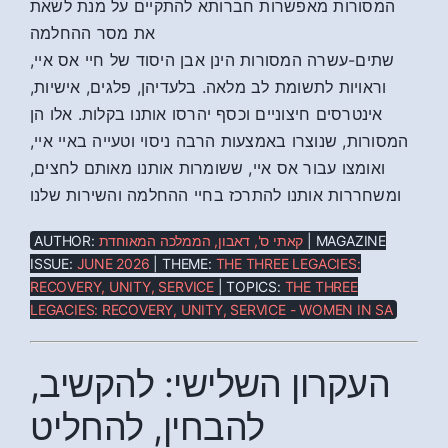
המסורות מאפשרות חברותא להתקיים על מנת לשאת
את מסר ההחלמה
שתים-עשרה המסורות הינן אבן היסוד של חיי אס איי,
וראויות לתשומת לב מלאה. בלעדיהן, פלגים, אישיות,
אינטרסים חיצוניים וכסף יהרסו אותנו בקלות. אלו הן
המסורות, שנוצרו באמצעות הרבה ניסוי וטעייה באיי איי,
ואומצו עבור אס איי, ששומרות אותנו מאותם לחצים,
ומשחררות אותנו להתרכז בחיי ההחלמה והשירות שלנו
AUTHOR:
קאתי ס', דאבון, הממלכה המאוחדת
| MAGAZINE
ISSUE:
JUNE 2026
| THEME:
THE THREE LEGACIES:
RECOVERY, UNITY, SERVICE
| TOPICS:
THE THREE
LEGACIES: RECOVERY, UNITY, SERVICE - WOMEN IN SA
העקרון השלישי: להקשיב,
להבחין, להחליט