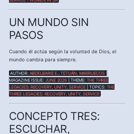
UN MUNDO SIN
PASOS
Cuando él actúa según la voluntad de Dios, el
mundo cambia para siempre.
AUTHOR:
ABDELBARIE E., TETUÁN, MARRUECOS
|
MAGAZINE ISSUE:
JUNE 2026
| THEME:
THE THREE
LEGACIES: RECOVERY, UNITY, SERVICE
| TOPICS:
THE
THREE LEGACIES: RECOVERY, UNITY, SERVICE
CONCEPTO TRES:
ESCUCHAR,