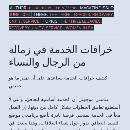
AUTHOR:
סוזי ב', איידהו, ארצות הברית
| MAGAZINE ISSUE:
JUNE 2026
| THEME:
THE THREE LEGACIES: RECOVERY,
UNITY, SERVICE
| TOPICS:
THE THREE LEGACIES:
RECOVERY, UNITY, SERVICE - WOMEN IN SA
خرافات الخدمة في زمالة
من الرجال والنساء
كشف خرافات الخدمة يساعدها على أن تميز ما هو
حقيقي.
علمتني موجهتي أن الخدمة أساسية لتعافيّ، وأنني لا
أستطيع تطبيق الخطوات بشكل كامل من دونها. إن العمل
معاً في الخدمة يمنحني فرصة نادرة لأضع برنامجي موضع
التنفيذ. التعافي يدور حول شفاء العلاقات، وهذا يحدث في