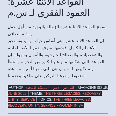
القواعد الاثنتا عشرة:
العمود الفقري لـ س.م
تسمح القواعد الاثنتا عشرة للزمالة بالوجود من أجل حمل
رسالة التعافي
إن القواعد الاثنتا عشرة هي أساس حياة س.م، وتستحق
الاهتمام الكامل. فبدونها، سوف تدمرنا الانقسامات،
والشخصيات، والمصالح الخارجية، والأموال بسهولة. إن
القواعد، التي شكلتها م.م عبر الكثير من التجربة والخطأ
وتم تكييفها لـ س.م، هي التي تبقينا آمنين من هذه
الضغوط وتفرغنا للتركيز على تعافينا وخدمتنا
AUTHOR:
كاثي س.، ديفون، المملكة المتحدة
| MAGAZINE ISSUE:
JUNE 2026
| THEME:
THE THREE LEGACIES: RECOVERY,
UNITY, SERVICE
| TOPICS:
THE THREE LEGACIES:
RECOVERY, UNITY, SERVICE - WOMEN IN SA