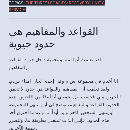
TOPICS:
THE THREE LEGACIES: RECOVERY, UNITY,
SERVICE
القواعد والمفاهيم هي
حدود حيوية
لقد تعلمتْ أنها آمنة ومحمية داخل حدود القواعد
والمفاهيم.
أنا أخدم في مجموعة س.م وفي إحدى لجان أمناء س.م.
ولقد تعلمت أن المفاهيم والقواعد هي حدود لا تحمي
الآخرين مني فحسب، بل تحميني أنا أيضًا من الآخرين. هذه
الحدود، القواعد والمفاهيم، توضح لي أين تنتهي المجموعة
أو ينتهي الشخص الآخر وأين أبدأ أنا. وعندما أخترق أحد
هذه الحدود، فإنني الذات تمنعني بطريقة ما، وتتضرر
خدمة الآخرين.