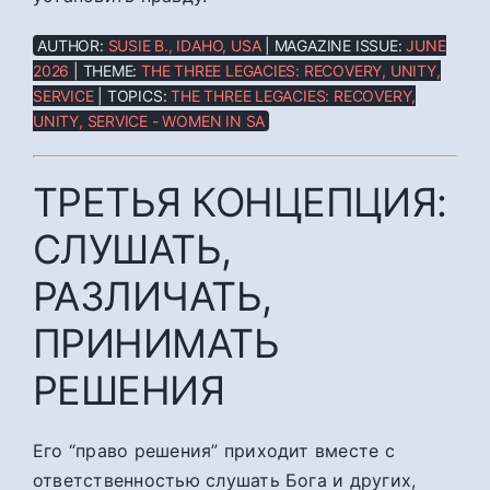
AUTHOR:
SUSIE B., IDAHO, USA
| MAGAZINE ISSUE:
JUNE
2026
| THEME:
THE THREE LEGACIES: RECOVERY, UNITY,
SERVICE
| TOPICS:
THE THREE LEGACIES: RECOVERY,
UNITY, SERVICE - WOMEN IN SA
ТРЕТЬЯ КОНЦЕПЦИЯ:
СЛУШАТЬ,
РАЗЛИЧАТЬ,
ПРИНИМАТЬ
РЕШЕНИЯ
Его “право решения” приходит вместе с
ответственностью слушать Бога и других,