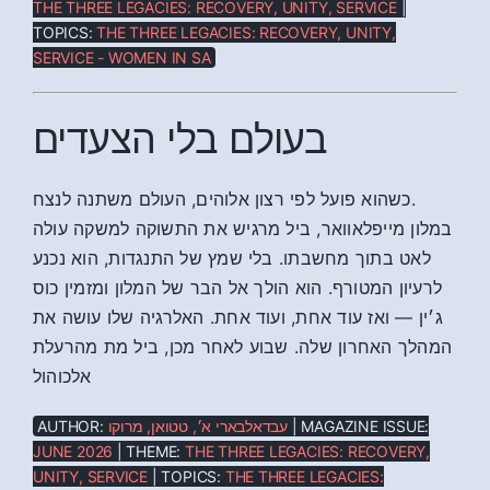
THE THREE LEGACIES: RECOVERY, UNITY, SERVICE
|
TOPICS:
THE THREE LEGACIES: RECOVERY, UNITY,
SERVICE - WOMEN IN SA
בעולם בלי הצעדים
כשהוא פועל לפי רצון אלוהים, העולם משתנה לנצח.
במלון מייפלאוואר, ביל מרגיש את התשוקה למשקה עולה
לאט בתוך מחשבתו. בלי שמץ של התנגדות, הוא נכנע
לרעיון המטורף. הוא הולך אל הבר של המלון ומזמין כוס
ג׳ין — ואז עוד אחת, ועוד אחת. האלרגיה שלו עושה את
המהלך האחרון שלה. שבוע לאחר מכן, ביל מת מהרעלת
אלכוהול
AUTHOR:
עבדאלבארי א׳, טטואן, מרוקו
| MAGAZINE ISSUE:
JUNE 2026
| THEME:
THE THREE LEGACIES: RECOVERY,
UNITY, SERVICE
| TOPICS:
THE THREE LEGACIES: