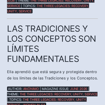
2026
| THEME:
THE THREE LEGACIES: RECOVERY, UNITY,
SERVICE
| TOPICS:
THE THREE LEGACIES: RECOVERY,
UNITY, SERVICE
LAS TRADICIONES Y
LOS CONCEPTOS SON
LÍMITES
FUNDAMENTALES
Ella aprendió que está segura y protegida dentro
de los límites de las Tradiciones y los Conceptos.
AUTHOR:
ANÓNIMO
| MAGAZINE ISSUE:
JUNE 2026
|
THEME:
THE THREE LEGACIES: RECOVERY, UNITY, SERVICE
| TOPICS:
THE THREE LEGACIES: RECOVERY, UNITY,
SERVICE - WOMEN IN SA