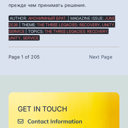
прежде чем принимать решения.
AUTHOR:
АНОНИМНЫЙ БРАТ.
| MAGAZINE ISSUE:
JUNE
2026
| THEME:
THE THREE LEGACIES: RECOVERY, UNITY,
SERVICE
| TOPICS:
THE THREE LEGACIES: RECOVERY,
UNITY, SERVICE
Page 1 of 205
Next Page
GET IN TOUCH
Contact Information