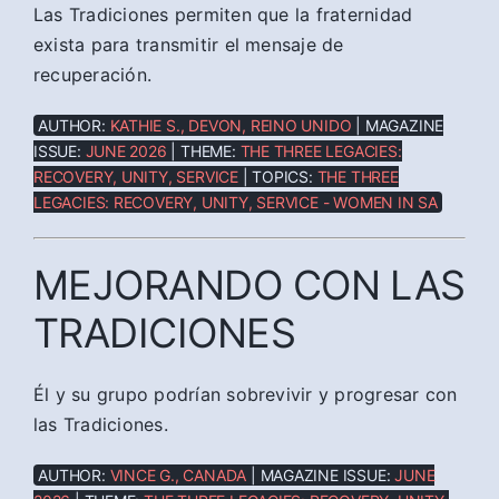
Las Tradiciones permiten que la fraternidad
exista para transmitir el mensaje de
recuperación.
AUTHOR:
KATHIE S., DEVON, REINO UNIDO
| MAGAZINE
ISSUE:
JUNE 2026
| THEME:
THE THREE LEGACIES:
RECOVERY, UNITY, SERVICE
| TOPICS:
THE THREE
LEGACIES: RECOVERY, UNITY, SERVICE - WOMEN IN SA
MEJORANDO CON LAS
TRADICIONES
Él y su grupo podrían sobrevivir y progresar con
las Tradiciones.
AUTHOR:
VINCE G., CANADA
| MAGAZINE ISSUE:
JUNE