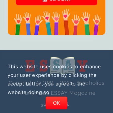
This website uses cookies to enhance
your user experience by clicking the
Copyright © 1981 – 2026 Sexaholics
accept button, you agree to the
website doing so.
Anonymous ESSAY Magazine
OK
SA.ORG