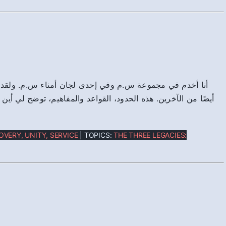
أنا أخدم في مجموعة س.م وفي إحدى لجان أمناء س.م. ولقد ت
أيضًا من الآخرين. هذه الحدود، القواعد والمفاهيم، توضح لي أين،
OVERY, UNITY, SERVICE
| TOPICS:
THE THREE LEGACIES: