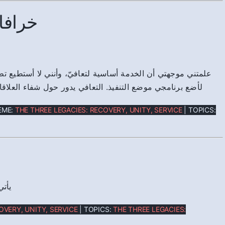
خرافا
علمتني موجهتي أن الخدمة أساسية لتعافيّ، وأنني لا أستطيع ت
لأضع برنامجي موضع التنفيذ. التعافي يدور حول شفاء العلاق
EME:
THE THREE LEGACIES: RECOVERY, UNITY, SERVICE
| TOPICS:
يأتي
OVERY, UNITY, SERVICE
| TOPICS:
THE THREE LEGACIES: