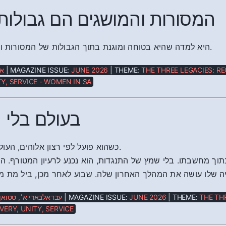
המסורות והמושגים הם גבולות ח
היא למדה שהיא בטוחה ומוגנת בתוך הגבולות של המסורות ועקרונות השירות.
אנ
| MAGAZINE ISSUE:
JUNE 2026
| THEME:
THE THREE LEGACIES: RE
Y, SERVICE - WOMEN IN SA
בעולם בלי 
כשהוא פועל לפי רצון אלוהים, העולם משתנה לנצח.
וך מחשבתו. בלי שמץ של התנגדות, הוא נכנע לרעיון המטורף. הו
רגיה שלו עושה את המהלך האחרון שלה. שבוע לאחר מכן, ביל מת 
עבדאלבארי א׳, טטואן,
| MAGAZINE ISSUE:
JUNE 2026
| THEME:
THE TH
VERY, UNITY, SERVICE