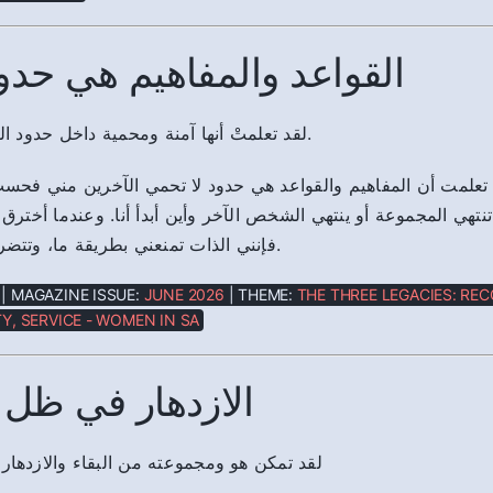
القواعد والمفاهيم هي حدو
لقد تعلمتْ أنها آمنة ومحمية داخل حدود القواعد والمفاهيم.
علمت أن المفاهيم والقواعد هي حدود لا تحمي الآخرين مني فحسب،
 تنتهي المجموعة أو ينتهي الشخص الآخر وأين أبدأ أنا. وعندما أخترق
فإنني الذات تمنعني بطريقة ما، وتتضرر خدمة الآخرين.
| MAGAZINE ISSUE:
JUNE 2026
| THEME:
THE THREE LEGACIES: REC
Y, SERVICE - WOMEN IN SA
الازدهار في ظل 
لقد تمكن هو ومجموعته من البقاء والازدهار