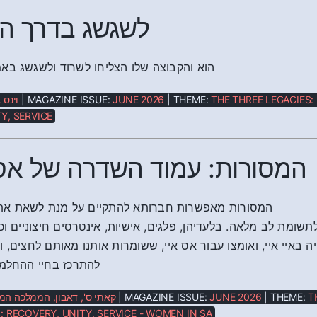
לשגשג בדרך ה
הוא והקבוצה שלו הצליחו לשרוד ולשגשג בא
וינס 
| MAGAZINE ISSUE:
JUNE 2026
| THEME:
THE THREE LEGACIES:
Y, SERVICE
המסורות: עמוד השדרה של אס אי
המסורות מאפשרות חברותא להתקיים על מנת לשאת א
תשומת לב מלאה. בלעדיהן, פלגים, אישיות, אינטרסים חיצוניים וכ
ה באיי איי, ואומצו עבור אס איי, ששומרות אותנו מאותם לחצים, 
להתרכז בחיי ההחלמה
קאתי ס', דאבון, הממלכה ה
| MAGAZINE ISSUE:
JUNE 2026
| THEME:
T
: RECOVERY, UNITY, SERVICE - WOMEN IN SA