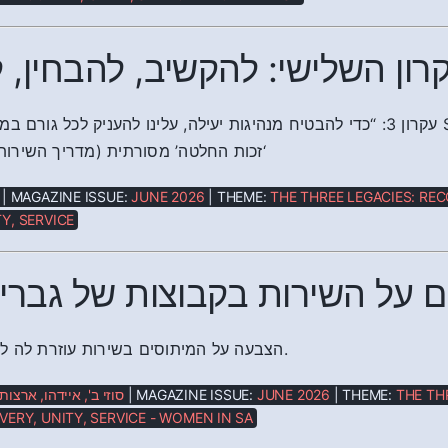
רון השלישי: להקשיב, להבחין, 
עקרון 3: “כדי להבטיח מנהיגות יעילה, עלינו לה SA, לאספת הנציגים הכללית, לחבר הנאמנים, לצוותיו ולוועדותיו,
זכות החלטה’ מסורתית (מדריך השירות, פרק 1,)
| MAGAZINE ISSUE:
JUNE 2026
| THEME:
THE THREE LEGACIES: REC
Y, SERVICE
ם על השירות בקבוצות של גברים
הצבעה על המיתוסים בשירות עוזרת לה לזהות מהי האמת.
סוזי ב', איידהו, ארצו
| MAGAZINE ISSUE:
JUNE 2026
| THEME:
THE TH
VERY, UNITY, SERVICE - WOMEN IN SA